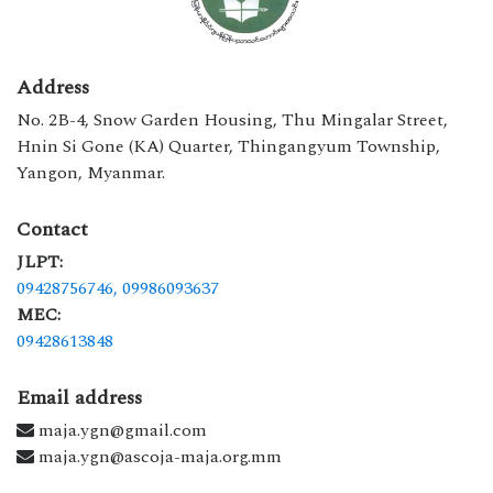
Address
No. 2B-4, Snow Garden Housing, Thu Mingalar Street,
Hnin Si Gone (KA) Quarter, Thingangyum Township,
Yangon, Myanmar.
Contact
JLPT:
09428756746,
09986093637
MEC:
09428613848
Email address
maja.ygn@gmail.com
maja.ygn@ascoja-maja.org.mm