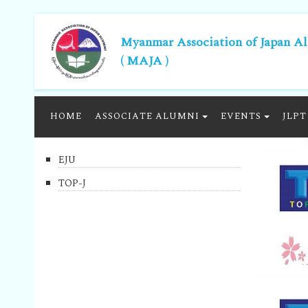
Myanmar Association of Japan A
( MAJA )
HOME
ASSOCIATE ALUMNI
EVENTS
JLPT
EJU
TOP-J