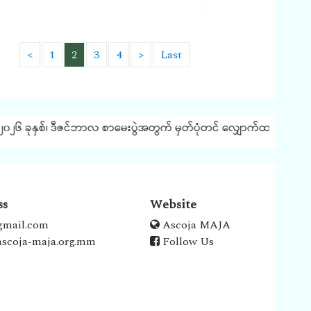
<
1
2
3
4
>
Last
ှစ်၊ ဒီဇင်ဘာလ စာမေးပွဲအတွက် မှတ်ပုံတင် လျှောက်ထားခြင်း နှင့် ပတ်သ
ss
Website
gmail.com
Ascoja MAJA
scoja-maja.org.mm
Follow Us