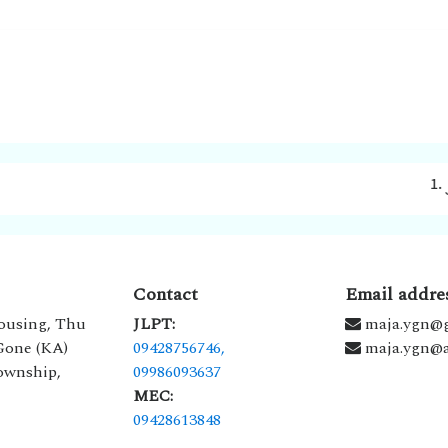
1. ၂၀၂၆ ခုန
Contact
Email addre
ousing, Thu
JLPT:
maja.ygn@
 Gone (KA)
09428756746,
maja.ygn@a
ownship,
09986093637
MEC:
09428613848