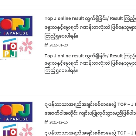
Top J online result ထွက်ရှိခြင်း/ Result ကြည
မွေးလနှင့်မွေးရက် ဂဏန်းတလုံးထဲ ဖြစ်နေသူများ 
ကြည့်ရှုပေးပါရန်။
2022-01-29
Top J online result ထွက်ရှိခြင်း/ Result ကြည
မွေးလနှင့်မွေးရက် ဂဏန်းတလုံးထဲ ဖြစ်နေသူများ 
ကြည့်ရှုပေးပါရန်။
ဂျပန်ဘာသာအရည်အချင်းစစ်စာမေးပွဲ TOP – J Exa
အောက်ပါအတိုင်း ကျင်းပပြုလုပ်သွားမည်ဖြစ်ပ
2021-12-15
ဂျပန်ဘာသာအရည်အချင်းစစ်စာမေးပွဲ TOP – J Exa