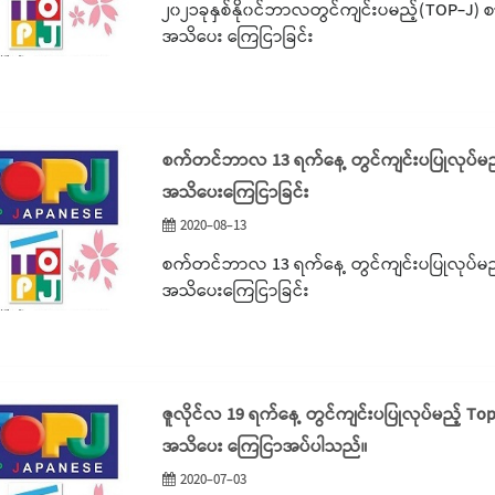
၂၀၂၁ခုနှစ်နို၀င်ဘာလတွင်ကျင်းပမည့်(TOP-J) စ
အသိပေး ကြေငြာခြင်း
စက်တင်ဘာလ 13 ရက်နေ့ တွင်ကျင်းပပြုလုပ်မည့
အသိပေးကြေငြာခြင်း
2020-08-13
စက်တင်ဘာလ 13 ရက်နေ့ တွင်ကျင်းပပြုလုပ်မည့
အသိပေးကြေငြာခြင်း
ဇူလိုင်လ 19 ရက်နေ့ တွင်ကျင်းပပြုလုပ်မည့် To
အသိပေး ကြေငြာအပ်ပါသည်။
2020-07-03