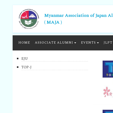
Myanmar Association of Japan A
( MAJA )
HOME
ASSOCIATE ALUMNI
EVENTS
JLPT
EJU
TOP-J